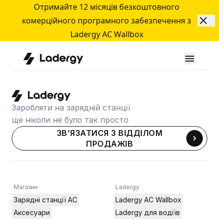
Отримайте 12 місяців безкоштовного
комерційного програмного забезпечення з
Ladergy AC Wallbox
AllProductsPage
Заробляти на зарядній станції
ще ніколи не було так просто
ЗВ’ЯЗАТИСЯ З ВІДДІЛОМ
ПРОДАЖІВ
Магазин
Ladergy
Зарядні станції AC
Ladergy AC Wallbox
Аксесуари
Ladergy для водіїв