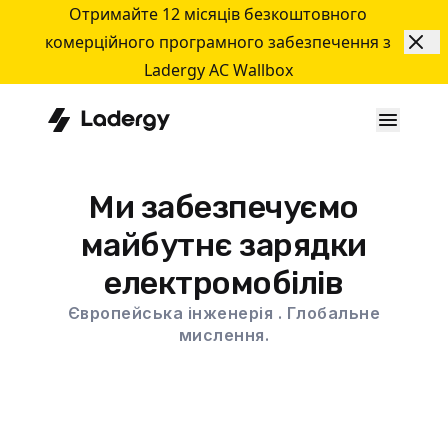
Отримайте 12 місяців безкоштовного
комерційного програмного забезпечення з
Ladergy AC Wallbox
Ми забезпечуємо
майбутнє зарядки
електромобілів
Європейська інженерія . Глобальне
мислення.