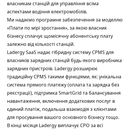
власникам станцій для управління всіма
аспектами водіння електромобілів.
Ми надаємо програмне забезпечення за моделлю
«Плати по мірі зростання», за якою власник
бізнесу сплачує щомісячну абонентську плату
залежно від кількості станцій.
Ladergy SaaS надає гібридну систему CPMS для
власників зарядних станцій будь-якого виробника
зарядних пристроїв. Ladergy розширює
традиційну CPMS такими функціями, як: унікальна
система прямого платежу (оплата та зарядка без
реєстрації), підтримка SmartGrid та балансування
навантаження, включення додаткових послуг в
єдиний платіж, подальша взаємодія з клієнтами
для просування вашого основного бізнесу тощо.
В кінці місяця Ladergy виплачує CPO за всі